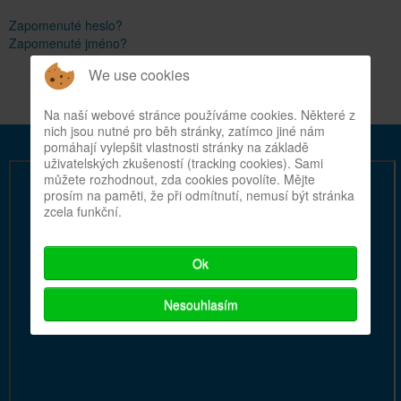
Zapomenuté heslo?
Zapomenuté jméno?
We use cookies
Na naší webové stránce používáme cookies. Některé z
nich jsou nutné pro běh stránky, zatímco jiné nám
pomáhají vylepšit vlastnosti stránky na základě
uživatelských zkušeností (tracking cookies). Sami
můžete rozhodnout, zda cookies povolíte. Mějte
prosím na paměti, že při odmítnutí, nemusí být stránka
zcela funkční.
Ok
Nesouhlasím