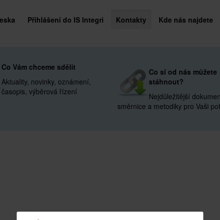
deska
Přihlášení do IS Integri
Kontakty
Kde nás najdete
Co Vám chceme sdělit
Co si od nás můžete
Aktuality, novinky, oznámení,
stáhnout?
časopis, výběrová řízení
Nejdůležitější dokumen
směrnice a metodiky pro Vaši po