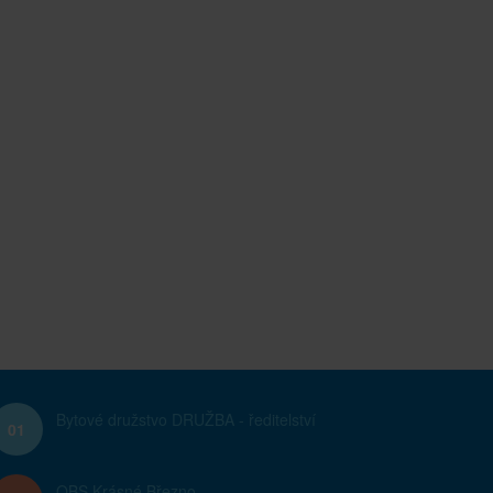
Bytové družstvo DRUŽBA - ředitelství
01
OBS Krásné Březno