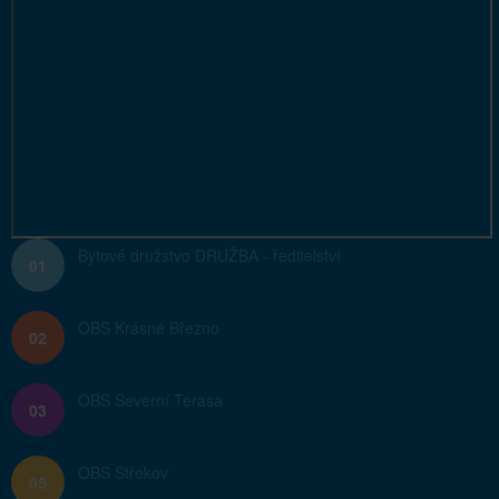
Bytové družstvo DRUŽBA - ředitelství
01
OBS Krásné Březno
02
OBS Severní Terasa
03
OBS Střekov
05