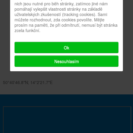
nich jsou nutné pro běh stránky, zatímco jiné nám
pomáhají vylepšit vlastnosti stránky na základě
uživatelských zkušeností (tracking cookies). Sami
můžete rozhodnout, zda cookies povolíte. Mějte
prosím na paměti, že při odmítnutí, nemusí být stránka
zcela funkční.
Ok
Nesouhlasím
50°40'46.8"N; 14°2'21.7"E