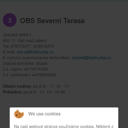
3
OBS Severní Terasa
Jizerská 2895/1
400 11 Ústí nad Labem
Tel: 475315477, 475315475
E-mail:
obs.st@bddruzba.cz
E-mail pro autorizovanou komunikaci:
zadosti@bddruzba.cz
Datová schránka: etiuipk
č.ú. nájmu: 447187/0300
č.ú. vyúčtování: 447099/0300
Úřední hodiny:
po,st 8 - 11, 12 - 17
Pokladna:
po,st 8 - 11, 12 - 16:45
We use cookies
Na naší webové stránce používáme cookies. Některé z