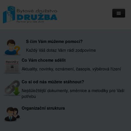
Home
S čím Vám můžeme pomoci?
Informační deska
Každý Váš dotaz Vám rádi zodpovíme
Přihlášení do IS Integri
Co Vám chceme sdělit
Kontakty
Aktuality, novinky, oznámení, časopis, výběrová řízení
Kde nás najdete
Co si od nás můžete stáhnout?
Nejdůležitější dokumenty, směrnice a metodiky pro Vaši
potřebu
Organizační struktura