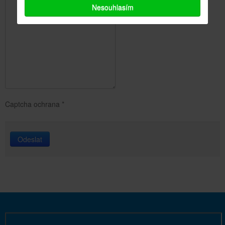
Nesouhlasím
Captcha ochrana
*
Odeslat