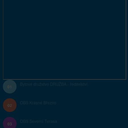
Bytové družstvo DRUŽBA - ředitelství
01
OBS Krásné Březno
02
OBS Severní Terasa
03