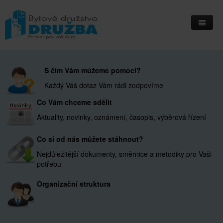
Home
S čím Vám můžeme pomoci?
Informační deska
Každý Váš dotaz Vám rádi zodpovíme
Přihlášení do IS Integri
Co Vám chceme sdělit
Kontakty
Aktuality, novinky, oznámení, časopis, výběrová řízení
Kde nás najdete
Co si od nás můžete stáhnout?
Nejdůležitější dokumenty, směrnice a metodiky pro Vaši
potřebu
Organizační struktura