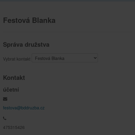
Festová Blanka
Správa družstva
Vybrat kontakt
Kontakt
účetní
festova@bddruzba.cz
475315426