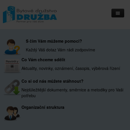
Home
S čím Vám můžeme pomoci?
Informační deska
Každý Váš dotaz Vám rádi zodpovíme
Přihlášení do IS Integri
Co Vám chceme sdělit
Kontakty
Aktuality, novinky, oznámení, časopis, výběrová řízení
Kde nás najdete
Co si od nás můžete stáhnout?
Nejdůležitější dokumenty, směrnice a metodiky pro Vaši
potřebu
Organizační struktura