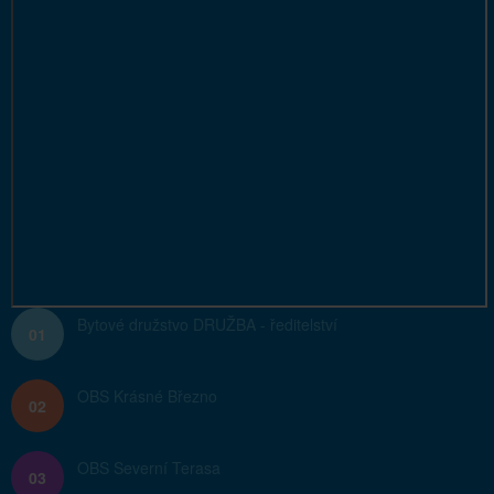
Bytové družstvo DRUŽBA - ředitelství
01
OBS Krásné Březno
02
OBS Severní Terasa
03