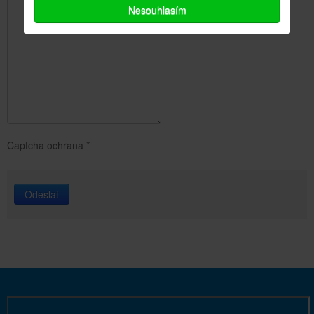
Nesouhlasím
Captcha ochrana
*
Odeslat