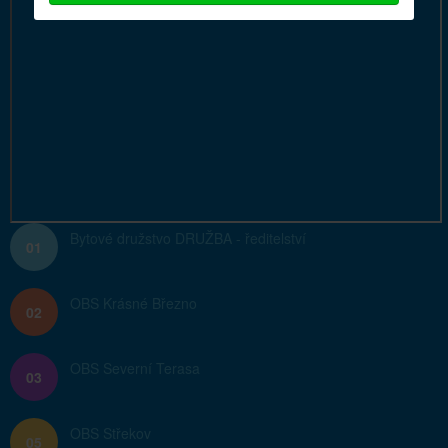
Bytové družstvo DRUŽBA - ředitelství
01
OBS Krásné Březno
02
OBS Severní Terasa
03
OBS Střekov
05