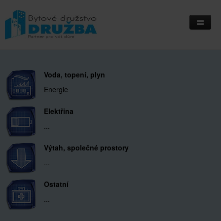
Home
Informační deska
Voda, topení, plyn
Energie
Přihlášení do IS Integri
Elektřina
Kontakty
...
Kde nás najdete
Výtah, společné prostory
...
Ostatní
...