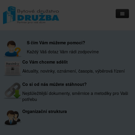
Home
S čím Vám můžeme pomoci?
Informační deska
Každý Váš dotaz Vám rádi zodpovíme
Přihlášení do IS Integri
Co Vám chceme sdělit
Kontakty
Aktuality, novinky, oznámení, časopis, výběrová řízení
Kde nás najdete
Co si od nás můžete stáhnout?
Nejdůležitější dokumenty, směrnice a metodiky pro Vaši
potřebu
Organizační struktura