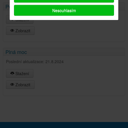
Postup při realizaci shromáždění 2025
Nesouhlasím
Stažení
Zobrazit
Plná moc
Poslední aktualizace: 21.8.2024
Stažení
Zobrazit